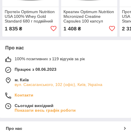
Протеїн Optimum Nutrition
Креатин Optimum Nutrition
Прот
USA 100% Whey Gold
Micronized Creatine
USA
Standard 680 г подвійний
Capsules 100 капсул
Stan
насичений шоколад
вер
1 835
1 408
2 3
₴
₴
Про нас
100% позитивних з 119 відгуків за рік
Працює з 08.06.2023
м. Київ
вул. Саксаганського, 102 (офіс), Київ, Україна
Контакти
Сьогодні вихідний
Показати весь графік роботи
Про нас