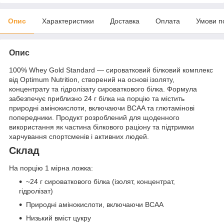
Опис
Характеристики
Доставка
Оплата
Умови п
Опис
100% Whey Gold Standard — сироватковий білковий комплекс
від Optimum Nutrition, створений на основі ізоляту,
концентрату та гідролізату сироваткового білка. Формула
забезпечує приблизно 24 г білка на порцію та містить
природні амінокислоти, включаючи BCAA та глютамінові
попередники. Продукт розроблений для щоденного
використання як частина білкового раціону та підтримки
харчування спортсменів і активних людей.
Склад
На порцію 1 мірна ложка:
~24 г сироваткового білка (ізолят, концентрат,
гідролізат)
Природні амінокислоти, включаючи BCAA
Низький вміст цукру