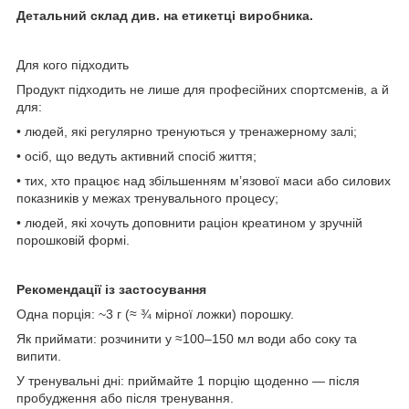
Детальний склад див. на етикетці виробника.
Для кого підходить
Продукт підходить не лише для професійних спортсменів, а й
для:
• людей, які регулярно тренуються у тренажерному залі;
• осіб, що ведуть активний спосіб життя;
• тих, хто працює над збільшенням м’язової маси або силових
показників у межах тренувального процесу;
• людей, які хочуть доповнити раціон креатином у зручній
порошковій формі.
Рекомендації із застосування
Одна порція: ~3 г (≈ ¾ мірної ложки) порошку.
Як приймати: розчинити у ≈100–150 мл води або соку та
випити.
У тренувальні дні: приймайте 1 порцію щоденно — після
пробудження або після тренування.