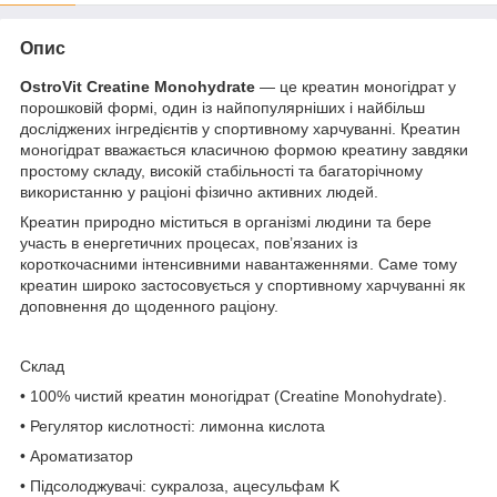
Опис
OstroVit Creatine Monohydrate
— це креатин моногідрат у
порошковій формі, один із найпопулярніших і найбільш
досліджених інгредієнтів у спортивному харчуванні. Креатин
моногідрат вважається класичною формою креатину завдяки
простому складу, високій стабільності та багаторічному
використанню у раціоні фізично активних людей.
Креатин природно міститься в організмі людини та бере
участь в енергетичних процесах, пов’язаних із
короткочасними інтенсивними навантаженнями. Саме тому
креатин широко застосовується у спортивному харчуванні як
доповнення до щоденного раціону.
Склад
• 100% чистий креатин моногідрат (Creatine Monohydrate).
• Регулятор кислотності: лимонна кислота
• Ароматизатор
• Підсолоджувачі: сукралоза, ацесульфам K