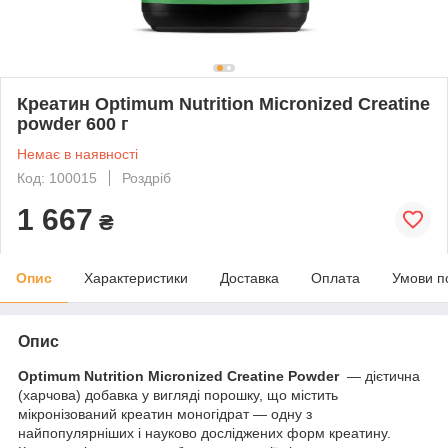
Креатин Optimum Nutrition Micronized Сreatine
powder 600 г
Немає в наявності
Код: 100015
Роздріб
1 667
₴
Опис
Характеристики
Доставка
Оплата
Умови п
Опис
Optimum Nutrition Micronized Creatine Powder
— дієтична
(харчова) добавка у вигляді порошку, що містить
мікронізований креатин моногідрат — одну з
найпопулярніших і науково досліджених форм креатину.