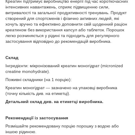
Креатин підтримує виробництво енергії під час короткочасних
інтенсивних навантажень, сприяє підвищенню сили,
витривалості та загальної продуктивності тренувань. Продукт
створений для спортсменів і фізично активних людей, які
хочуть зручно та ефективно доповнити свій щоденний раціон
креатином без використання капсул або таблеток. Порошок
легко розчиняється у рідині та підходить для регулярного
застосування відповідно до рекомендацій виробника.
Склад
Інгредієнти: мікронізований креатин моногідрат (micronized
creatine monohydrate).
Поживні складники (на 1 порцію):
Креатин моногідрат — зазначено на упаковці виробника
(точну кількість див. на етикетці).
Детальний склад див. на етикетці виробника.
Рекомендації із застосування
Розмішайте рекомендовану порцію порошку з водою або
іншою рідиною.