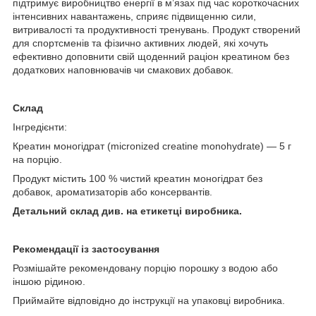
підтримує виробництво енергії в м’язах під час короткочасних
інтенсивних навантажень, сприяє підвищенню сили,
витривалості та продуктивності тренувань. Продукт створений
для спортсменів та фізично активних людей, які хочуть
ефективно доповнити свій щоденний раціон креатином без
додаткових наповнювачів чи смакових добавок.
Склад
Інгредієнти:
Креатин моногідрат (micronized creatine monohydrate) — 5 г
на порцію.
Продукт містить 100 % чистий креатин моногідрат без
добавок, ароматизаторів або консервантів.
Детальний склад див. на етикетці виробника.
Рекомендації із застосування
Розмішайте рекомендовану порцію порошку з водою або
іншою рідиною.
Приймайте відповідно до інструкції на упаковці виробника.