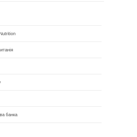
utrition
итанія
у
ва банка