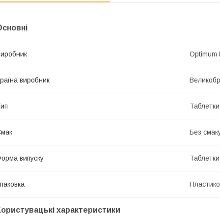
Основні
иробник
Optimum N
раїна виробник
Великобр
ип
Таблетки
Смак
Без смак
орма випуску
Таблетки
паковка
Пластико
Користувацькі характеристики