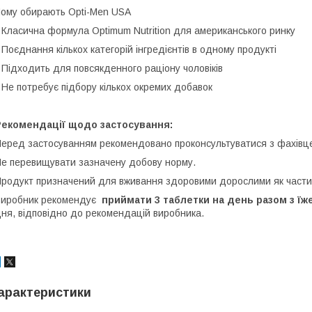
ому обирають Opti-Men USA
 Класична формула Optimum Nutrition для американського ринку
 Поєднання кількох категорій інгредієнтів в одному продукті
 Підходить для повсякденного раціону чоловіків
 Не потребує підбору кількох окремих добавок
Рекомендації щодо застосування:
еред застосуванням рекомендовано проконсультуватися з фахівцем
е перевищувати зазначену добову норму.
родукт призначений для вживання здоровими дорослими як части
Виробник рекомендує
приймати 3 таблетки на день разом з їж
ня, відповідно до рекомендацій виробника.
арактеристики