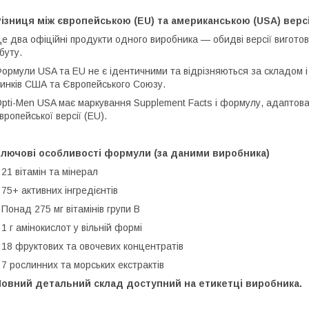
ізниця між європейською (EU) та американською (USA) верс
е два офіційні продукти одного виробника — обидві версії виготов
буту.
ормули USA та EU не є ідентичними та відрізняються за складом 
инків США та Європейського Союзу.
pti-Men USA має маркування Supplement Facts і формулу, адаптован
вропейської версії (EU).
Ключові особливості формули (за даними виробника)
 21 вітамін та мінерал
 75+ активних інгредієнтів
 Понад 275 мг вітамінів групи B
 1 г амінокислот у вільній формі
 18 фруктових та овочевих концентратів
 7 рослинних та морських екстрактів
Повний детальний склад доступний на етикетці виробника.