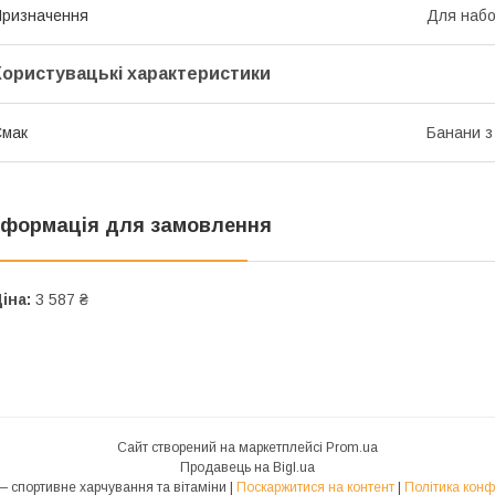
ризначення
Для набо
Користувацькі характеристики
Смак
Банани з
нформація для замовлення
іна:
3 587 ₴
Сайт створений на маркетплейсі
Prom.ua
Продавець на Bigl.ua
MuscleHub — спортивне харчування та вітаміни |
Поскаржитися на контент
|
Політика конф