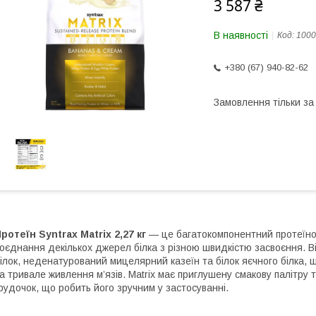
3 587 ₴
В наявності
Код:
1000
+380 (67) 940-82-62
Замовлення тільки з
ротеїн Syntrax Matrix 2,27 кг
— це багатокомпонентний протеїнови
оєднання декількох джерел білка з різною швидкістю засвоєння. В
ілок, неденатурований мицелярний казеїн та білок яєчного білка, 
а тривале живлення м’язів. Matrix має приглушену смакову палітру т
рудочок, що робить його зручним у застосуванні.