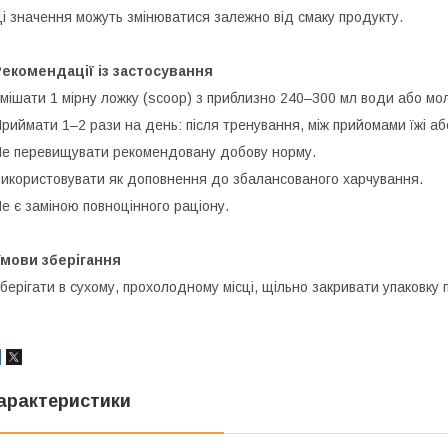
і значення можуть змінюватися залежно від смаку продукту.
екомендації із застосування
мішати 1 мірну ложку (scoop) з приблизно 240–300 мл води або мо
риймати 1–2 рази на день: після тренування, між прийомами їжі аб
е перевищувати рекомендовану добову норму.
икористовувати як доповнення до збалансованого харчування.
е є заміною повноцінного раціону.
Умови зберігання
берігати в сухому, прохолодному місці, щільно закривати упаковку п
арактеристики