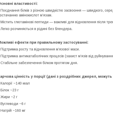
сновні властивості:
 Поєднання білків з різною швидкістю засвоєння — швидкого, сере
остачанню амінокислот м’язам.
 Містить глютамінові пептиди — важливі для відновлення після тр
 Легко розчиняється в рідині без блендера.
Можливі ефекти при правильному застосуванні:
 Підтримка росту та відновлення м’язової маси.
 Підтримка антикатаболічних процесів (захист м’язів від руйнуван
 Стабільне забезпечення білком протягом дня.
арчова цінність у порції (дані з роздрібних джерел, можуть
 Калорії ~140 ккал
 Білок ~23 г
 Жири ~2 г
 Вуглеводи ~6 г
 Натрій ~160 мг