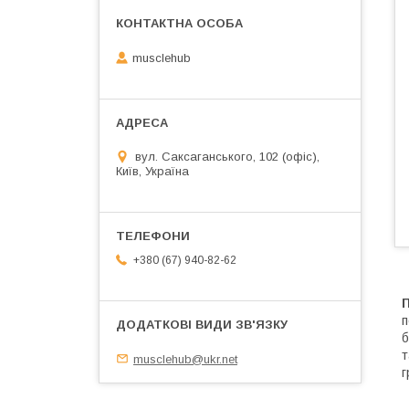
musclehub
вул. Саксаганського, 102 (офіс),
Київ, Україна
+380 (67) 940-82-62
П
п
б
т
musclehub@ukr.net
г